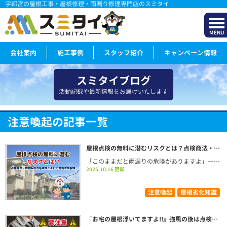
宇都宮の屋根工事・屋根修理・雨漏り修理専門店のスミタイ
MENU
会社案内
施工事例
スタッフ紹介
キャンペーン情報
スミタイブログ
活動記録や最新情報をお届けいたします
注意喚起の記事一覧
屋根点検の無料に潜むリスクとは？点検商法・訪問販売の危険性と正しい対処法を解説
「このままだと雨漏りの危険がありますよ」――突然インターホン越しにそう言われ、不安を感じたことはありませんか？最近、こうした“無料の屋根点検”を口実にした悪質な訪問営業が全国的に増加しています。目に見えない屋根の不具合を指摘され、焦って工事を契約してしまい、あとから後悔するケースも少なくありません。 本記事では、そうした屋根点検にまつわるトラブルの実態や、悪質業者の見分け方、そして信頼できる業者に安全に点検を依頼する方法まで、わかりやすく解説していきます。大切な住まいを守るためにも、まずは正しい情報を手に入れておきましょう。 １．急増中の点検商法とは？！“無料”の屋根点検に潜む落とし穴 ここ数年、「無料で屋根を点検します」と訪問してくる業者による“点検商法”が全国的に急増しています。これは、一見親切に見える無料点検を入り口にして、実際には不要な工事や過剰なリフォームを契約させる悪質な手口です。 実際、国民生活センターや各自治体にはこうしたトラブルに関する相談が多数寄せられており、屋根や外壁など住宅の見えにくい部分を狙った訪問販売型の手口は年々巧妙化しています。たとえば熊本県では、令和5年4月から9月までのたった半年間で4,629件の相談が寄せられ、翌年には約1.6倍の7,630件にまで増加。被害が拡大している実態が明らかになっています。 このような点検商法には、以下のような典型的な流れがあります。 「近くで工事をしていたら、お宅の屋根が浮いているのが見えました」 「このままだと雨漏りしますよ」「火災保険で直せる場合もあります」などと不安を煽る 屋根に登らせると、スマホなどで“劣化の写真”を見せて即工事の契約を迫る 一部では、実際に瓦を故意に壊したり、誤解を招く説明をする悪質な例もある 中には「無料点検の結果を見てから判断してください」と言っておきながら、点検後に契約を断ると不機嫌になったり、強引に話を進めようとする業者もいます。無料と言いつつ、結果的に高額な工事費を請求されたというケースは後を絶ちません。 さらに厄介なのは、こうした業者の多くが地域密着を装いながら、実際には本社所在地も曖昧で、連絡がつかなくなるケースがあるという点です。点検後に契約を交わしても、手抜き工事をされたり、工事後に不具合が出ても対応してもらえないというトラブルが相次いでいます。 特に高齢者世帯が狙われる傾向が強く、国民生活センターの調査では、被害にあった人の約80％以上が60歳以上というデータもあります。昼間に在宅していることが多いという事情や、屋根の状況を自分で確認しづらいという背景が狙われる原因となっています。 このように、「無料点検」という言葉の裏には、消費者の不安心理につけ込む悪質な仕掛けが潜んでいることを忘れてはいけません。大切なのは、「無料」という言葉に惑わされず、業者の言動を冷静に見極める姿勢です。 ２．訪問販売の屋根点検で後悔しないために｜法律・特徴・リスクを総チェック 屋根の点検は本来、定期的に専門業者に依頼しておきたいものですが、近年では突然の訪問で「無料点検」を持ちかける業者によるトラブルが後を絶ちません。こうした訪問販売の多くは、点検を口実に契約を迫る悪質なケースであり、十分な警戒が必要です。この章では、訪問販売における法的なルールや、典型的な業者の特徴、そしてなぜ屋根点検が狙われやすいのかについて詳しく解説します。 2-1 訪問販売の法的ルールとクーリングオフ制度 訪問販売による屋根点検やリフォーム勧誘は、特定商取引法によって厳しく規制されています。契約を結んだ後でも、一定期間内であれば無条件で契約を解除できる「クーリングオフ制度」が適用されます。この制度では、契約書面を交付された日を含めて8日以内であれば、理由を問わず解約が可能です。 しかも、工事が既に開始されていても、期間内であればクーリングオフは有効です。さらに、業者が法定書面を交付しなかった場合や、契約目的を曖昧にして勧誘してきた場合は、8日間の期限がスタートせず、事実上いつでも解約が可能なケースもあります。 ただし、制度を知らないことを逆手に取って「もう資材を手配した」「解約には違約金がかかる」などと虚偽の説明をする業者もいるため、消費者自身が制度について正しく理解しておくことが何よりの防御策になります。 2-2 訪問販売を装った悪質業者の特徴 悪質な業者は、見た目や話し方に注意深く気を配り、親切で頼りになりそうな印象を与えようとします。以下のような特徴が見られる場合は特に注意が必要です。 突然の訪問と定番トーク 「このあたりを回っていたら、屋根の不具合が気になりまして…」「隣の家で工事をしているので、ついでに見ましょうか」など、唐突な申し出で警戒心を下げようとします。これは典型的な“すり寄り型”の勧誘です。 不安を煽る説明 点検後、スマホで撮影した写真を見せながら、「このままだと雨漏りします」「台風でさらに破損が広がりますよ」など、根拠の不明確な説明で焦らせるのが常套手段です。 「今だけ安く」などの即決誘導 「今日中なら半額」「火災保険で無料になる」といった誘導で、冷静に検討させないよう仕向けてきます。 高齢者世帯を重点的に狙う 屋根の状態を自分で確認できず、営業への対応に慣れていない高齢者をターゲットにするケースが多発。実際に、60歳以上が被害者となっている割合は80％以上という報告もあります。 クーリングオフを阻む巧妙な対応 契約書に署名を急がせたり、書面を渡さなかったりすることで、制度そのものの利用を妨げるケースも散見されます。「クーリングオフはできない」と断言されて信じてしまう例もあります。 これらの特徴にひとつでも当てはまる業者が訪問してきた場合、まずは契約せずにその場をやり過ごし、家族や消費生活センターに相談することが大切です。 2-3 なぜ屋根点検が狙われやすいのか？ 訪問販売型の点検商法の中でも、特に「屋根」は格好の標的となっています。その理由は大きく分けて以下の3点です。 家主自身が確認しづらい 屋根の上は高所であり、一般の人が状態を確認することはほぼ不可能です。そのため、業者の言葉や見せられた写真を信じてしまいやすく、「本当に壊れているのか」を判断できないまま話が進んでしまうのです。 自然災害後の心理につけ込まれやすい 台風・地震・大雨などの直後は、「屋根が壊れているかも…」という不安が高まり、そこを悪用して「今なら補助金が出る」「すぐ直さないと大変なことになる」などと強調されると、判断が鈍ってしまいます。 費用が不明確で上限が読みにくい 屋根修理や補修工事は範囲や方法によって価格に幅があり、相場感が掴みにくい分野です。そのため、「30万円で安いですよ」と言われると、お得に感じてしまうケースも多いのです。 また、点検後に「火災保険で賄える」と説明し、申請代行を申し出る業者もありますが、本来は保険金を得るためには正当な損害と審査が必要です。虚偽の申請を誘導する業者も存在し、これは保険金詐欺に該当するリスクもあるため、非常に危険です。 以上のように、訪問販売での屋根点検には多数のリスクが潜んでおり、安易な判断は避けるべきです。法的な保護制度を理解したうえで、怪しい業者には毅然とした対応を心がけましょう。 ３．屋根点検を依頼するなら信頼できる業者を選ぶべき理由 屋根の点検や修理は、住まいの安全を守るために欠かせない作業です。しかしながら、屋根は普段目にする機会が少なく、その状態を自分で確認することが難しいため、業者に任せる部分が多くなります。だからこそ、「信頼できる業者を選ぶかどうか」が結果を大きく左右します。 近年では、無料点検をきっかけに不必要な工事を勧める悪質な業者も増加しており、適切な業者を見極める力が求められています。この章では、なぜ信頼できる業者を選ぶべきなのか、そしてその見極め方について詳しく解説していきます。 3-1 専門知識と資格が信頼の証になる 優良な業者は、建築士や建築施工管理技士などの国家資格を保有しているスタッフが在籍しており、施工に関して豊富な知識と技術を持っています。加えて、「住宅瑕疵担保責任保険」や「労災保険」「損害賠償責任保険」に加入していることも重要なポイントです。これらの保険に加入していれば、万が一の事故や施工ミスに対しても補償を受けられるため、依頼者側の安心感が大きく変わります。 また、資格や保険に関する情報を曖昧にする業者は、トラブル時に責任を回避する可能性があるため、注意が必要です。 3-2 過去の実績と保証制度で信頼性が見える 信頼できる業者は、これまでの施工実績を写真付きで紹介したり、顧客の声を公開している場合が多く、その透明性が信頼につながります。たとえば、工事のビフォー・アフターを比較した写真や、完了後の報告書を提供してくれる業者であれば、作業内容への誠実さが伝わってきます。 また、工事後にトラブルが発生した場合でも、施工保証やアフターフォロー制度がしっかり整っている業者なら安心です。保証内容が不明瞭だったり、「保証は口約束」という業者は避けるのが賢明です。 3-3 地域密着型の業者は対応が早くて安心感がある 拠点が地元にある業者は、地域の気候や建物の特性に詳しく、地域ごとの風雨や雪害の傾向を理解したうえで最適な施工を提案してくれます。さらに、近隣に事務所や店舗がある業者であれば、何かあった際にもすぐに相談でき、“逃げられにくい”という物理的な安心感もあります。 一方で、住所がよくわからない、事務所を構えていない、携帯電話しか連絡先がないといった業者は、トラブル時に連絡が取れなくなるリスクが高くなります。 3-4 相見積もりを取ることで費用の妥当性を判断できる 業者を1社だけで決めてしまうのではなく、必ず複数の業者から見積もりを取る「相見積もり」を行うことが重要です。これにより、価格の相場感が分かるだけでなく、工事内容や対応姿勢の違いも比較できます。 見積書の内容が極端に大ざっぱだったり、「一式工事」などの曖昧な表現が多い場合は注意が必要です。信頼できる業者は、作業内容ごとの費用内訳や工期、使用する材料などを明確に提示してくれます。 3-5 コミュニケーションの質が業者の本質を表す どんなに技術力が高くても、相談時や打ち合わせ時に説明が不親切だったり、不明点に対してはぐらかすような態度をとる業者は信頼できません。優良な業者ほど、専門用語を使わずに丁寧で分かりやすい説明をしてくれるものです。 また、「今すぐ契約すれば割引できます」などと急かしてくる場合は、悪質な業者の可能性が高いと判断してよいでしょう。本当に信頼できる業者は、施主の意思決定を尊重し、必要な時間を与えてくれます。 屋根点検や修理は、決して安い買い物ではありません。そのぶん、信頼できる業者を選ぶことは、長期的な安心とコストパフォーマンスにつながります。「無料点検」や「今だけ割引」といった言葉に惑わされず、根拠ある信頼性を見極めて選ぶことが、安心・安全な住まいづくりの第一歩です。 ４．悪質業者に引っかからないためのチェックポイント 屋根点検の訪問営業において、悪質な業者の存在は決して珍しくありません。むしろ、被害の報告は年々増加傾向にあり、特に高齢者世帯を中心に「気づかぬうちに契約させられていた」「必要のない工事を高額で請け負わされた」というケースが多発しています。 こうした被害を未然に防ぐためには、消費者側が“見極める目”を持つことが何より重要です。 以下では、実際に被害相談が多かった事例をもとに、信頼できる業者かどうかを見極めるための具体的なチェックポイントを紹介します。 4-1 身元の確認は最初に行うべき基本動作 訪問してきた業者の身元が不明確なまま話を進めるのは極めて危険です。たとえば、名刺は持っていても、会社の所在地や連絡先があいまい、あるいは個人名義の携帯電話しか記載されていない場合は要注意です。 信頼できる業者であれば、名刺のほかに社員証や会社案内のパンフレットを持参し、建設業許可番号や保険加入状況なども開示してくれるはずです。また、所在地が実在するかどうかをGoogleマップなどで検索して事前に確認することも非常に有効です。 4-2 見積書の内容は「具体性」と「内訳」に注目 悪質業者による見積書は、「一式工事」とだけ記載され、材料費や人件費、処分費などの詳細な内訳が不明確である場合が多く見受けられます。これは、不当に高額な金額を提示しやすくするための手口です。 信頼できる業者であれば、作業ごとの費用明細や、使用する部材の種類、工事期間などを丁寧に書面にまとめてくれます。また、支払い方法についても「前金のみ」「工事終了後の一括払い」「中間金あり」など選択肢が明確に示されているかも、判断の材料となります。 4-3 点検報告や撮影写真をそのまま鵜呑みにしない 業者が撮影した屋根の写真を見せながら「ここが破損しています」「このまま放っておくと危険です」と説明してくることがあります。しかし、一般消費者は屋根の知識が乏しいため、写真や映像だけで正確に状況を判断することは困難です。 このようなときは、報告書に日付や天候、使用機材などが記載されているかどうかをチェックしましょう。また、疑問を感じた場合は、別の業者にも同じ箇所を見てもらう「セカンドオピニオン」を取ることも大切です。 4-4 契約を急がせる業者は特に警戒 「今日契約すれば半額にします」「今すぐ工事を始めないと大変なことになります」といった強引なセールストークは、消費者に冷静な判断をさせない典型的な手法です。 こうした発言があった場合、その業者は信頼に値しない可能性が高いと考えてよいでしょう。信頼できる業者は、顧客の判断を急がせるようなことはせず、家族や第三者と相談する時間をきちんと確保してくれるのが基本です。 4-5 工事の流れと支払いスケジュールが明確にされているか 良質な業者であれば、点検から契約、工事実施、引き渡し、アフターフォローに至るまでの工程表やスケジュール資料を事前に提示してくれます。これがない業者は、工期をだらだらと引き延ばしたり、途中で追加費用を請求してくるケースもあるため要注意です。 また、「着工前に全額支払いを要求する」「現金一括払いしか受け付けない」といった業者も、十分に注意すべき存在です。 4-6 クーリングオフ制度についての説明があるか 訪問販売で契約を結んだ場合、原則として契約書面の受領日から8日以内であれば無条件でキャンセルできる「クーリングオフ制度」があります。 この制度の存在をきちんと説明せず、契約を強行しようとする業者は、制度そのものを悪用または隠そうとしている可能性があります。信頼できる業者であれば、「何かあればクーリングオフ制度もありますのでご安心ください」といった案内を最初にしてくれるはずです。 4-7 ネット上の評判や相談事例も確認しよう 現代では、インターネット上に業者の口コミやレビューが多く投稿されています。Googleのビジネスレビューや、地域掲示板、SNSでの評判を確認することで、実際の対応やトラブルの有無を事前に知ることができます。 また、国民生活センターや地方自治体の消費生活相談窓口に寄せられている業者名の報告事例なども、判断材料として活用するとよいでしょう。 4-8 迷ったら「話を聞かない・断る勇気」を持とう 悪質な訪問業者に対して最も効果的な防御策は、最初から話を聞かず、きっぱり断る姿勢を持つことです。 「屋根を点検させてください」「今すぐ対応しないと危険です」と言われても、玄関を開けず、インターホン越しに「必要ありません」「結構です」と明確に伝えることで、被害に巻き込まれるリスクを大幅に下げることができます。 特に一人暮らしの高齢者や、在宅時間の長い家庭では、対応しないこと自体が最良の選択である場合もあります。相手の話術に乗ってしまう前に、冷静に「話さない・契約しない・断る」を徹底する意識が大切です。 このように、事前の知識とともに“毅然とした対応”をとることが、トラブルを未然に防ぐ最大の防御手段となります。 ５．まとめ 屋根の点検や修理は、住まいの安全を守るために欠かせない大切なメンテナンスです。しかし、その必要性につけ込む悪質な業者も存在し、全国的に点検商法によるトラブルが増加しています。 特に「無料点検」や「今すぐ工事が必要です」といった言葉は、不安をあおる常套句として使われており、冷静な判断が難しくなりがちです。こうした手口に巻き込まれないためには、正しい知識を持ち、信頼できる業者かどうかを慎重に見極めることが何よりも大切です。 本記事で紹介したように、訪問販売には法的なルールやクーリングオフ制度がある一方で、それを説明しない業者や、制度を逆手にとって強引に契約させようとする例もあります。そうした状況を避けるためにも、 業者の身元を確認する 見積もりの内容をしっかり読み込む 契約を急がない 他社や家族に相談する 怪しいと感じたら話を聞かずにきっぱり断る といった基本的な対応が、トラブル回避につながります。 特に、「怪しいな」と感じた直感は非常に重要です。不審な業者とは会話を深めず、毅然と対応することで、大きな被害を未然に防ぐことができます。 屋根点検は、信頼できる業者に正しく依頼すれば、家の寿命を延ばし、災害リスクの軽減にもつながります。焦らず、慌てず、冷静な判断と確かな情報に基づいて行動しましょう。それが、大切な住まいと家族を守る最善の方法です。
2025.10.16 更新
注意喚起
屋根劣化知識
『お宅の屋根浮いてますよ!!』強風の後は点検商法や訪問販売にご注意下さい!!