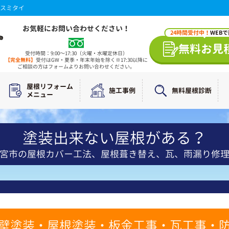
スミタイ
お気軽にお問い合わせください！
24時間受付中！
WEB
無料お見
受付時間：9:00～17:30（火曜・水曜定休日）
【完全無料】
受付はGW・夏季・年末年始を除く※17:30以降に
ご相談の方はフォームよりお問い合わせください。
屋根リフォーム
施工事例
無料屋根診断
メニュー
塗装出来ない屋根がある？
宮市の屋根カバー工法、屋根葺き替え、瓦、雨漏り修
壁塗装・屋根塗装・板金工事・瓦工事・