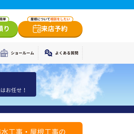
で簡単
屋根について
相談をしたい
積り
来店予約
ショールーム
よくある質問
理はお任せ！
防水工事・屋根工事の