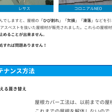
レサス
コロニアルNEO
んでしますと、屋根の「
ひび割れ
」「
欠損
」「
滑落
」などを引
からアスベストを抜いた屋根材が販売されました。これらの屋根
止めることが出来ません
。
処すれば問題ありません！
テナンス方法
える葺き替え
屋根カバー工法は、以前までの屋
これまでの屋根を解体しないので