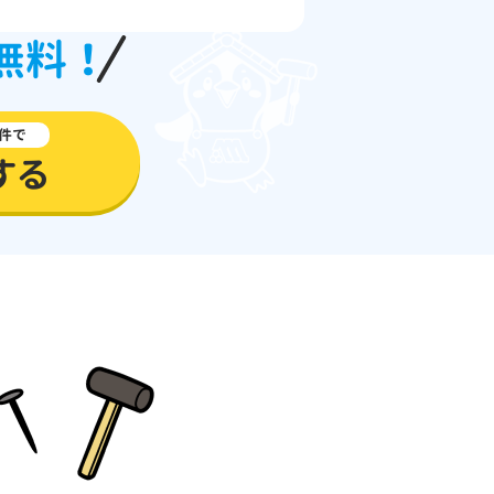
無料！
件で
する