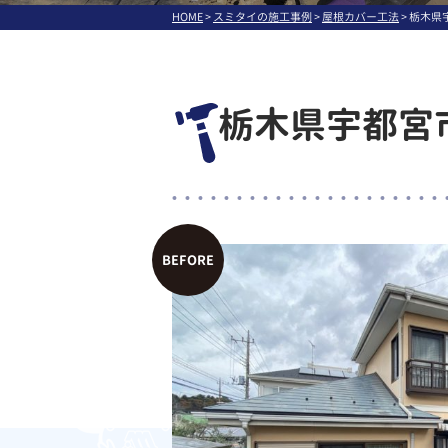
HOME
>
スミタイの施工事例
>
屋根カバー工法
>
栃木県宇
栃木県宇都宮市