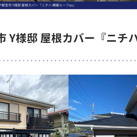
都宮市 Y様邸 屋根カバー『ニチハ 横暖ルーフαs』
 Y様邸 屋根カバー『ニチハ