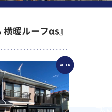
 横暖ルーフαs』