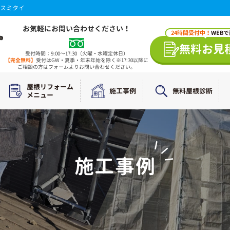
スミタイ
お気軽にお問い合わせください！
24時間受付中！
WEB
無料お見
受付時間：9:00～17:30（火曜・水曜定休日）
【完全無料】
受付はGW・夏季・年末年始を除く※17:30以降に
ご相談の方はフォームよりお問い合わせください。
屋根リフォーム
施工事例
無料屋根診断
メニュー
施工事例
WORKS