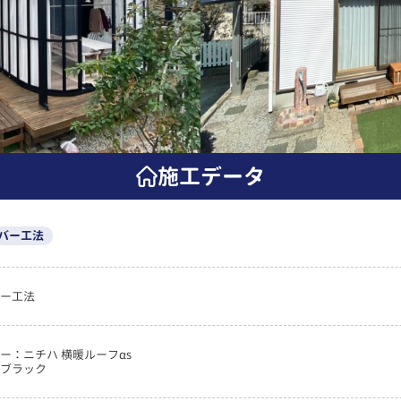
施工データ
バー工法
ー工法
ー：ニチハ 横暖ルーフαs
ブラック