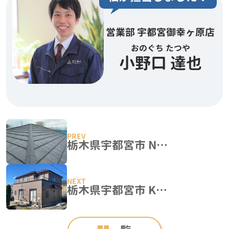
営業部 宇都宮御幸ヶ原店
おのぐち たつや
小野口 達也
栃木県宇都宮市 N様邸 屋根カバー工事『Tルーフ ヴェルウッド』
栃木県宇都宮市 K様邸 屋根カバー工法『ICヒランビー220』