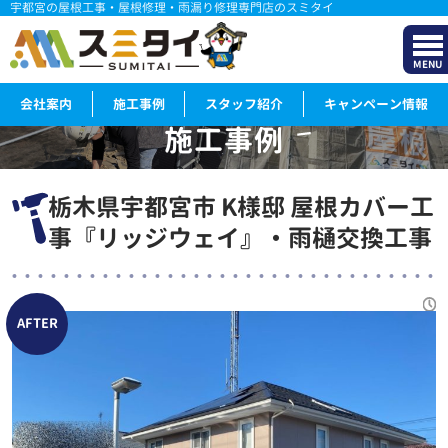
宇都宮の屋根工事・屋根修理・雨漏り修理専門店のスミタイ
MENU
会社案内
施工事例
スタッフ紹介
キャンペーン情報
施工事例
WORKS
栃木県宇都宮市 K様邸 屋根カバー工
事『リッジウェイ』・雨樋交換工事