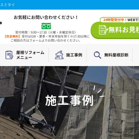
スミタイ
お気軽にお問い合わせください！
24時間受付中！
WEB
無料お見
受付時間：9:00～17:30（火曜・水曜定休日）
【完全無料】
受付はGW・夏季・年末年始を除く※17:30以降に
ご相談の方はフォームよりお問い合わせください。
屋根リフォーム
施工事例
無料屋根診断
メニュー
施工事例
WORKS