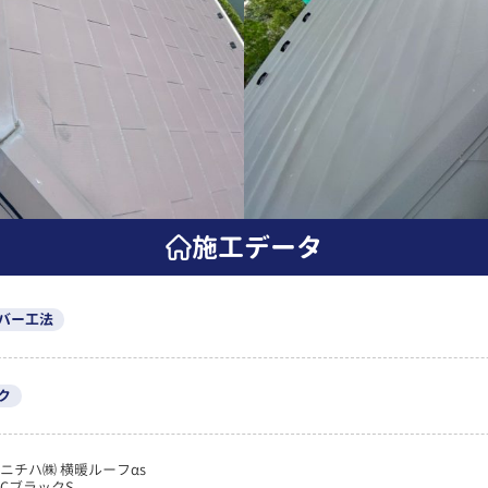
施工データ
バー工法
ク
ニチハ㈱ 横暖ルーフαs
CブラックS