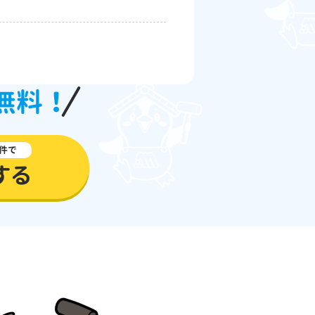
無料！
件で
する