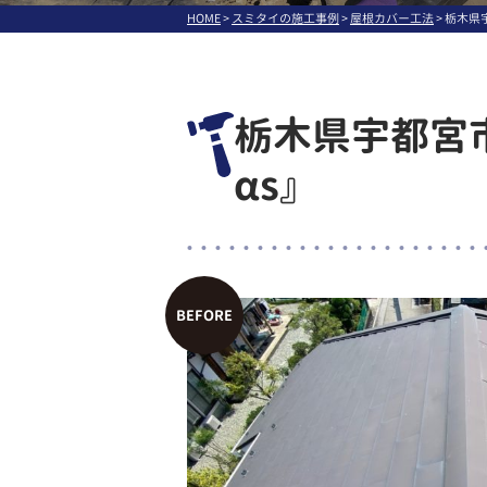
HOME
>
スミタイの施工事例
>
屋根カバー工法
>
栃木県宇
栃木県宇都宮市
αs』