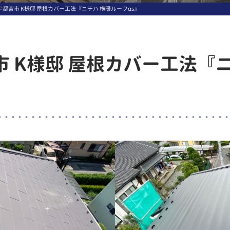
都宮市 K様邸 屋根カバー工法『ニチハ 横暖ルーフαs』
 K様邸 屋根カバー工法『