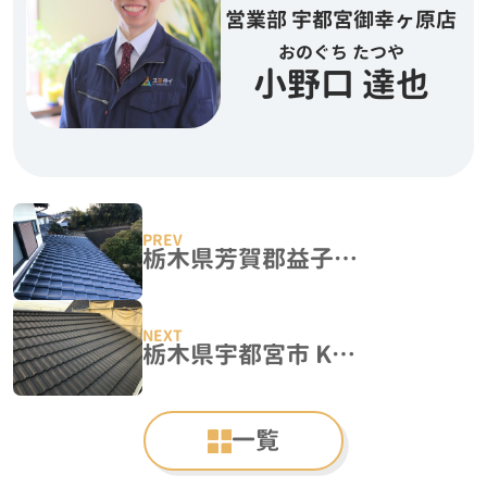
営業部 宇都宮御幸ヶ原店
おのぐち たつや
小野口 達也
栃木県芳賀郡益子町 Y様邸 屋根瓦葺き替え工事
栃木県宇都宮市 K様邸 屋根葺き替え工事『Tルーフ クラシックN』
一覧