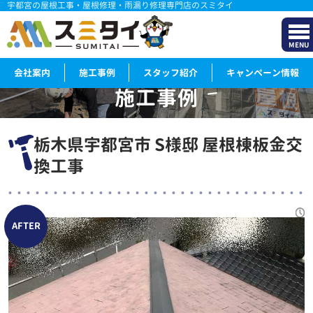
宇都宮の屋根工事・屋根修理・雨漏り修理専門店のスミタイ
MENU
会社案内
施工事例
スタッフ紹介
キャンペーン情報
施工事例
WORKS
栃木県宇都宮市 S様邸 屋根棟板金交
換工事