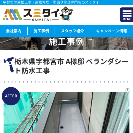
宇都宮の屋根工事・屋根修理・雨漏り修理専門店のスミタイ
MENU
会社案内
施工事例
スタッフ紹介
キャンペーン情報
施工事例
WORKS
栃木県宇都宮市 A様邸 ベランダシー
ト防水工事