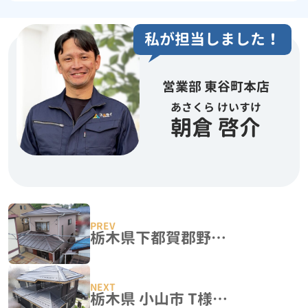
私が担当しました！
営業部 東谷町本店
あさくら けいすけ
朝倉 啓介
栃木県下都賀郡野木町 I様邸 屋根葺き替え「ICたてひらスタンビー・横暖ルーフαS」
栃木県 小山市 T様邸 屋根カバー工法『ニチハ 横暖ルーフαs』