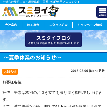
宇都宮の屋根工事・屋根修理・雨漏り修理専門店のスミタイ
MENU
会社案内
施工事例
スタッフ紹介
キャンペーン情報
スミタイブログ
活動記録や最新情報をお届けいたします
～夏季休業のお知らせ～
2018.08.06 (Mon) 更新
お知らせ
お客様各位
拝啓 平素は格別のお引き立てを賜り厚く御礼申し上げま
す。
さて、誠に勝手ながら、弊社では下記日程を休業とさせて