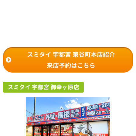
スミタイ 宇都宮 東谷町本店紹介
来店予約はこちら
スミタイ 宇都宮 御幸ヶ原店