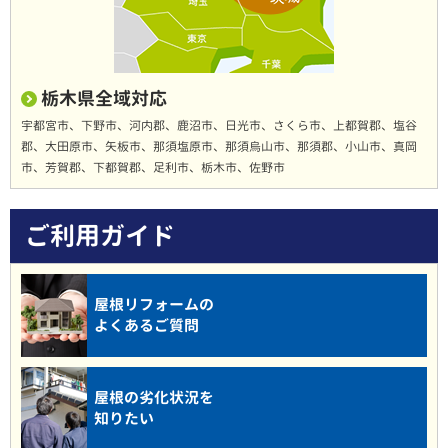
栃木県全域対応
宇都宮市、下野市、河内郡、鹿沼市、日光市、さくら市、上都賀郡、塩谷
郡、大田原市、矢板市、那須塩原市、那須烏山市、那須郡、小山市、真岡
市、芳賀郡、下都賀郡、足利市、栃木市、佐野市
ご利用ガイド
屋根リフォームの
よくあるご質問
屋根の劣化状況を
知りたい