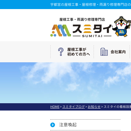
宇都宮の屋根工事・屋根修理・雨漏り修理専門店の
屋根工事・雨漏り修理専門店
屋根工事が
会社案内
初めての方へ
HOME
>
スミタイブログ
>
お知らせ
>
スミタイの看板設置
注意喚起