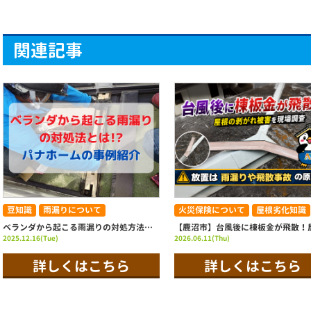
関連記事
豆知識
雨漏りについて
火災保険について
屋根劣化知識
ベランダから起こる雨漏りの対処方法とは！？ パナホームのベランダ修理事例紹介|栃木県宇都宮市 屋根リフォーム・雨漏りならスミタイへ
2025.12.16(Tue)
2026.06.11(Thu)
詳しくはこちら
詳しくはこちら