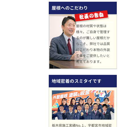
屋根へのこだわり
屋根の材質や状態は
様々。ご自身で管理す
るのが難しい屋根だか
らこそ、弊社では品質
にこだわり本物の外装
工事をご提供したいと
考えております。
地域密着のスミタイです
栃木県施工実績No.１、宇都宮市地域密