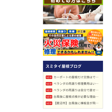
スミタイ屋根ブログ
カーポートの屋根だけ交換はできる？費用・DIY・交換できないケースまで解説
NEW
ベランダの雨漏り修理費用はいくら？原因・相場・安く抑える方法を解説
NEW
ベランダの雨漏りは自分で直せる？原因・修理方法・業者判断まで徹底解説
NEW
台風後に屋根点検が必要な理由｜雨漏りや屋根被害を防ぐために早めの点検がおすすめ
NEW
【鹿沼市】台風後に棟板金が飛散！屋根の剥がれ被害を現場調査｜放置は雨漏りや飛散事故の原因に
NEW