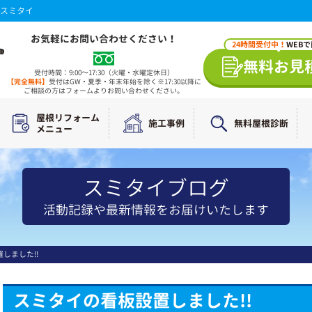
スミタイ
お気軽にお問い合わせください！
24時間受付中！
WEB
無料お見
受付時間：9:00～17:30（火曜・水曜定休日）
【完全無料】
受付はGW・夏季・年末年始を除く※17:30以降に
ご相談の方はフォームよりお問い合わせください。
屋根リフォーム
施工事例
無料屋根診断
メニュー
スミタイブログ
活動記録や最新情報をお届けいたします
しました!!
スミタイの看板設置しました!!