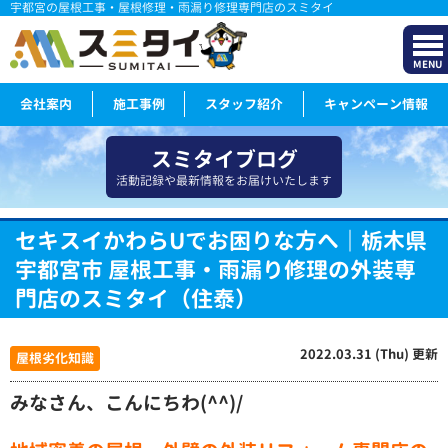
宇都宮の屋根工事・屋根修理・雨漏り修理専門店のスミタイ
MENU
会社案内
施工事例
スタッフ紹介
キャンペーン情報
スミタイブログ
活動記録や最新情報をお届けいたします
セキスイかわらUでお困りな方へ｜栃木県
宇都宮市 屋根工事・雨漏り修理の外装専
門店のスミタイ（住泰）
2022.03.31 (Thu) 更新
屋根劣化知識
みなさん、こんにちわ(^^)/