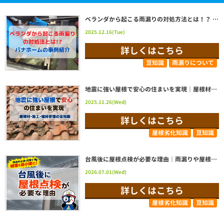
ベランダから起こる雨漏りの対処方法とは！？ パナホームのベランダ修理事例紹介|栃木県宇都宮市 屋根リフォーム・雨漏りならスミタイへ
2025.12.16(Tue)
詳しくはこちら
豆知識
雨漏りについて
地震に強い屋根で安心の住まいを実現｜屋根材・施工・維持管理の全知識
2025.11.26(Wed)
詳しくはこちら
屋根劣化知識
豆知識
台風後に屋根点検が必要な理由｜雨漏りや屋根被害を防ぐために早めの点検がおすすめ
2026.07.01(Wed)
詳しくはこちら
屋根劣化知識
豆知識