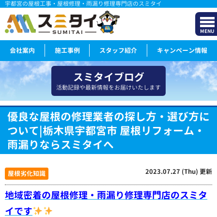
宇都宮の屋根工事・屋根修理・雨漏り修理専門店のスミタイ
MENU
会社案内
施工事例
スタッフ紹介
キャンペーン情報
スミタイブログ
活動記録や最新情報をお届けいたします
優良な屋根の修理業者の探し方・選び方に
ついて|栃木県宇都宮市 屋根リフォーム・
雨漏りならスミタイへ
2023.07.27 (Thu) 更新
屋根劣化知識
地域密着の屋根修理・雨漏り修理専門店のスミタ
イです