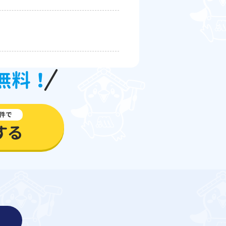
無料！
件で
する