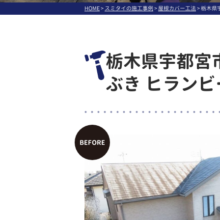
HOME
>
スミタイの施工事例
>
屋根カバー工法
>
栃木県宇
栃木県宇都宮市
ぶき ヒランビ