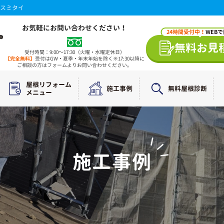
スミタイ
お気軽にお問い合わせください！
24時間受付中！
WEB
無料お見
受付時間：9:00～17:30（火曜・水曜定休日）
【完全無料】
受付はGW・夏季・年末年始を除く※17:30以降に
ご相談の方はフォームよりお問い合わせください。
屋根リフォーム
施工事例
無料屋根診断
メニュー
施工事例
WORKS