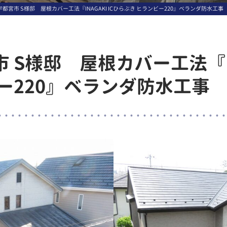
都宮市 S様邸 屋根カバー工法『INAGAKI ICひらぶき ヒランビー220』ベランダ防水工事
 S様邸 屋根カバー工法『INA
ー220』ベランダ防水工事