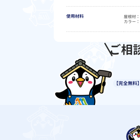
使用材料
屋根材：I
カラー：
ご相
【完全無料】