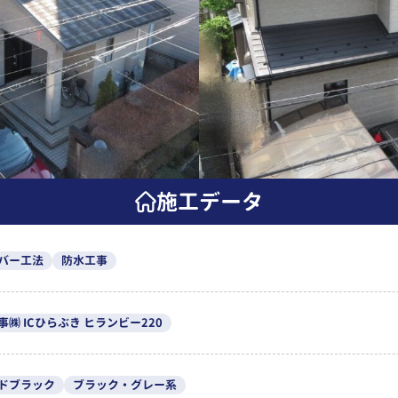
施工データ
バー工法
防水工事
事㈱ ICひらぶき ヒランビー220
ドブラック
ブラック・グレー系