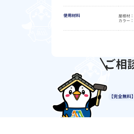
使用材料
屋根材：I
カラー：
ご相
【完全無料】