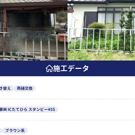
施工データ
き替え
雨樋交換
事㈱ ICたてひら スタンビー455
ブラウン系