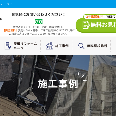
スミタイ
お気軽にお問い合わせください！
24時間受付中！
WEB
無料お見
受付時間：9:00～17:30（火曜・水曜定休日）
【完全無料】
受付はGW・夏季・年末年始を除く※17:30以降に
ご相談の方はフォームよりお問い合わせください。
屋根リフォーム
施工事例
無料屋根診断
メニュー
施工事例
WORKS