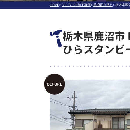
HOME
>
スミタイの施工事例
>
屋根葺き替え
>
栃木県鹿沼
栃木県鹿沼市 K
ひらスタンビー