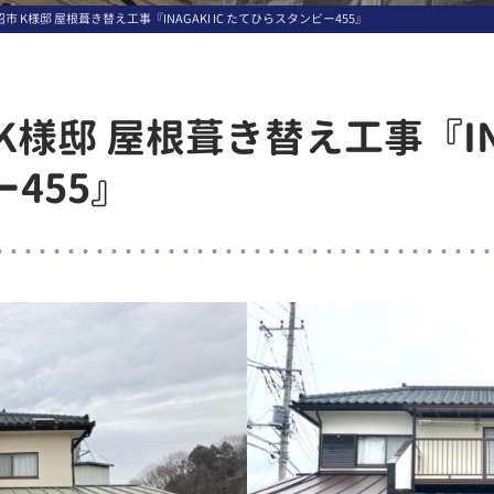
市 K様邸 屋根葺き替え工事『INAGAKI IC たてひらスタンビー455』
様邸 屋根葺き替え工事『INAG
455』