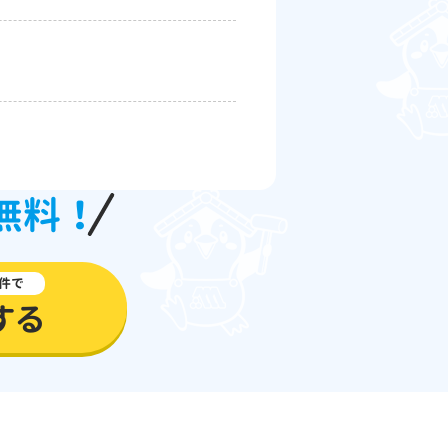
無料！
件で
する